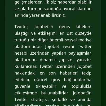
gelişmelerden ilk siz haberdar olabilir
ve platformun sunduğu ayrıcalıklardan
anında yararlanabilirsiniz.
Twitter, Jojobet'in geniş kitlelere
ulaştığı ve etkileşimi en üst düzeyde
tuttuğu bir diğer önemli sosyal medya
platformudur. Jojobet resmi Twitter
hesabı üzerinden yapılan paylaşımlar,
platformun dinamik yapısını yansıtır.
Kullanıcılar, Twitter üzerinden Jojobet
hakkındaki en son haberleri takip
edebilir, güncel giriş bağlantılarına
güvenle tıklayabilir ve toplulukla
etkileşimde bulunabilirler. Jojobet'in
Twitter stratejisi, şeffaflık ve anında