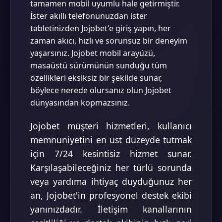
tamamen mobil uyumlu hale getirmiştir.
İster akıllı telefonunuzdan ister
tabletinizden Jojobet'e giriş yapın, her
zaman akıcı, hızlı ve sorunsuz bir deneyim
yaşarsınız. Jojobet mobil arayüzü,
masaüstü sürümünün sunduğu tüm
özellikleri eksiksiz bir şekilde sunar,
böylece nerede olursanız olun Jojobet
dünyasından kopmazsınız.
Jojobet müşteri hizmetleri, kullanıcı
memnuniyetini en üst düzeyde tutmak
için 7/24 kesintisiz hizmet sunar.
Karşılaşabileceğiniz her türlü sorunda
veya yardıma ihtiyaç duyduğunuz her
an, Jojobet'in profesyonel destek ekibi
yanınızdadır. İletişim kanallarının