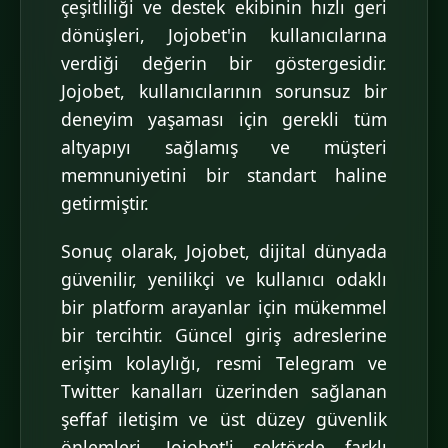
çeşitliliği ve destek ekibinin hızlı geri
dönüşleri, Jojobet'in kullanıcılarına
verdiği değerin bir göstergesidir.
Jojobet, kullanıcılarının sorunsuz bir
deneyim yaşaması için gerekli tüm
altyapıyı sağlamış ve müşteri
memnuniyetini bir standart haline
getirmiştir.
Sonuç olarak, Jojobet, dijital dünyada
güvenilir, yenilikçi ve kullanıcı odaklı
bir platform arayanlar için mükemmel
bir tercihtir. Güncel giriş adreslerine
erişim kolaylığı, resmi Telegram ve
Twitter kanalları üzerinden sağlanan
şeffaf iletişim ve üst düzey güvenlik
önlemleri, Jojobet'i sektörde farklı