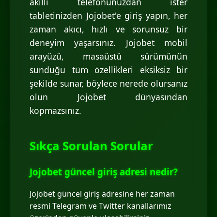
akıllı telefonunuzdan ister
tabletinizden Jojobet'e giriş yapın, her
zaman akıcı, hızlı ve sorunsuz bir
deneyim yaşarsınız. Jojobet mobil
arayüzü, masaüstü sürümünün
sunduğu tüm özellikleri eksiksiz bir
şekilde sunar, böylece nerede olursanız
olun Jojobet dünyasından
kopmazsınız.
Sıkça Sorulan Sorular
Jojobet güncel giriş adresi nedir?
Jojobet güncel giriş adresine her zaman
resmi Telegram ve Twitter kanallarımız