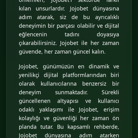
kılan unsurlardır. Jojobet dünyasına
adım atarak, siz de bu ayrıcalıklı
deneyimin bir parçası olabilir ve dijital
eğlencenin tadını doyasıya
çıkarabilirsiniz. Jojobet ile her zaman
güvende, her zaman güncel kalın.
Jojobet, günümüzün en dinamik ve
yenilikçi dijital platformlarından biri
olarak kullanıcılarına benzersiz bir
deneyim sunmaktadır. Sürekli
güncellenen altyapısı ve kullanıcı
odaklı yaklaşımı ile Jojobet, erişim
kolaylığı ve güvenliği her zaman ön
planda tutar. Bu kapsamlı rehberde,
Jojobet dünyasına adım atarken