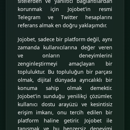
sitelerden ve yanıltıcı bağlantılardan
korunmak için Jojobet'in resmi
Telegram ve Twitter hesaplarını
referans almak en doğru yaklaşımdır.
Jojobet, sadece bir platform değil, aynı
zamanda kullanıcılarına değer veren
ve onların deneyimlerini
zenginleştirmeyi amaçlayan bir
topluluktur. Bu topluluğun bir parçası
olmak, dijital dünyada ayrıcalıklı bir
konuma sahip olmak demektir.
Jojobet'in sunduğu yenilikçi çözümler,
kullanıcı dostu arayüzü ve kesintisiz
erişim imkanı, onu tercih edilen bir
platform haline getirir. Jojobet ile
tanışmak ve bu benzersiz deneyimi