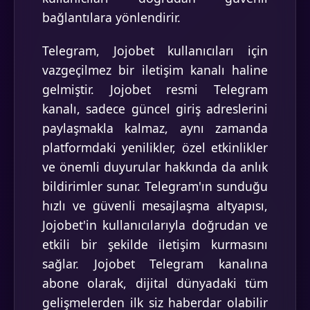
bağlantılara yönlendirir.
Telegram, Jojobet kullanıcıları için
vazgeçilmez bir iletişim kanalı haline
gelmiştir. Jojobet resmi Telegram
kanalı, sadece güncel giriş adreslerini
paylaşmakla kalmaz, aynı zamanda
platformdaki yenilikler, özel etkinlikler
ve önemli duyurular hakkında da anlık
bildirimler sunar. Telegram'ın sunduğu
hızlı ve güvenli mesajlaşma altyapısı,
Jojobet'in kullanıcılarıyla doğrudan ve
etkili bir şekilde iletişim kurmasını
sağlar. Jojobet Telegram kanalına
abone olarak, dijital dünyadaki tüm
gelişmelerden ilk siz haberdar olabilir