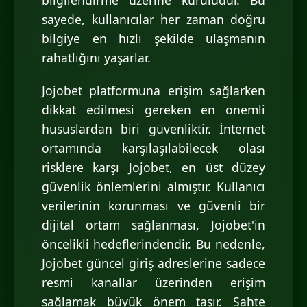
bilgilendirme üzerine kuruludur. Bu
sayede, kullanıcılar her zaman doğru
bilgiye en hızlı şekilde ulaşmanın
rahatlığını yaşarlar.
Jojobet platformuna erişim sağlarken
dikkat edilmesi gereken en önemli
hususlardan biri güvenliktir. İnternet
ortamında karşılaşılabilecek olası
risklere karşı Jojobet, en üst düzey
güvenlik önlemlerini almıştır. Kullanıcı
verilerinin korunması ve güvenli bir
dijital ortam sağlanması, Jojobet'in
öncelikli hedeflerindendir. Bu nedenle,
Jojobet güncel giriş adreslerine sadece
resmi kanallar üzerinden erişim
sağlamak büyük önem taşır. Sahte