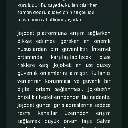
kuruludur. Bu sayede, kullanıcılar her
zaman doğru bilgiye en hızlı şekilde
ulaşmanın rahatlığını yaşarlar.
Jojobet platformuna erişim sağlarken
dikkat edilmesi gereken en önemli
hususlardan biri güvenliktir. İnternet
ortamında karşılaşılabilecek olası
risklere karşı Jojobet, en üst düzey
güvenlik önlemlerini almıştır. Kullanıcı
verilerinin korunması ve güvenli bir
dijital ortam sağlanması, Jojobet'in
öncelikli hedeflerindendir. Bu nedenle,
Jojobet güncel giriş adreslerine sadece
resmi kanallar üzerinden erişim
sağlamak büyük önem taşır. Sahte