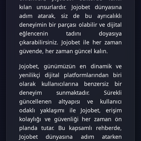
kılan unsurlardır. Jojobet dünyasına
adım atarak, siz de bu ayrıcalıklı
deneyimin bir parçası olabilir ve dijital
eğlencenin tadını doyasıya
çıkarabilirsiniz. Jojobet ile her zaman
güvende, her zaman güncel kalın.
Jojobet, günümüzün en dinamik ve
yenilikçi dijital platformlarından biri
olarak kullanıcılarına benzersiz bir
deneyim sunmaktadır. Sürekli
güncellenen altyapısı ve kullanıcı
odaklı yaklaşımı ile Jojobet, erişim
kolaylığı ve güvenliği her zaman ön
planda tutar. Bu kapsamlı rehberde,
Jojobet dünyasına adım atarken