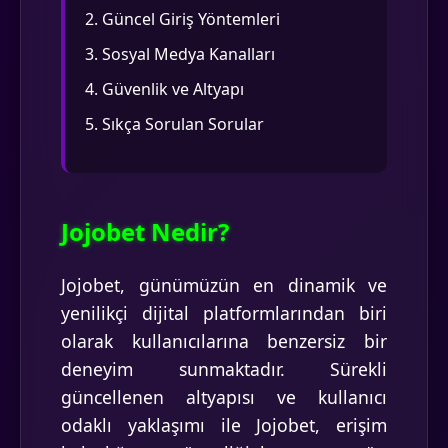
2. Güncel Giriş Yöntemleri
3. Sosyal Medya Kanalları
4. Güvenlik ve Altyapı
5. Sıkça Sorulan Sorular
Jojobet Nedir?
Jojobet, günümüzün en dinamik ve
yenilikçi dijital platformlarından biri
olarak kullanıcılarına benzersiz bir
deneyim sunmaktadır. Sürekli
güncellenen altyapısı ve kullanıcı
odaklı yaklaşımı ile Jojobet, erişim