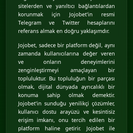
sitelerden ve yanıltıcı bağlantılardan
korunmak için Jojobet'in resmi
Telegram ve Twitter hesaplarını
referans almak en doğru yaklaşımdır.
Jojobet, sadece bir platform değil, aynı
zamanda kullanıcılarına değer veren
ve onların deneyimlerini
zenginleştirmeyi amaçlayan bir
topluluktur. Bu topluluğun bir parçası
olmak, dijital dünyada ayrıcalıklı bir
konuma sahip olmak demektir.
Jojobet'in sunduğu yenilikçi çözümler,
kullanıcı dostu arayüzü ve kesintisiz
erişim imkanı, onu tercih edilen bir
platform haline getirir. Jojobet ile