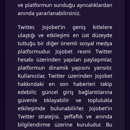
ve platformun sunduğu ayrıcalıklardan
anında yararlanabilirsiniz.
Twitter, Jojobet'in geniş kitlelere
ulaştığı ve etkileşimi en üst düzeyde
tuttuğu bir diğer önemli sosyal medya
platformudur. Jojobet resmi Twitter
hesabı üzerinden yapılan paylaşımlar,
platformun dinamik yapısını yansıtır.
Kullanıcılar, Twitter üzerinden Jojobet
hakkındaki en son haberleri takip
edebilir, güncel giriş bağlantılarına
güvenle tıklayabilir ve toplulukla
etkileşimde bulunabilirler. Jojobet'in
Twitter stratejisi, şeffaflık ve anında
bilgilendirme üzerine kuruludur. Bu