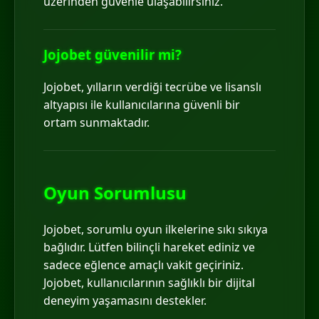
üzerinden güvenle ulaşabilirsiniz.
Jojobet güvenilir mi?
Jojobet, yılların verdiği tecrübe ve lisanslı
altyapısı ile kullanıcılarına güvenli bir
ortam sunmaktadır.
Oyun Sorumlusu
Jojobet, sorumlu oyun ilkelerine sıkı sıkıya
bağlıdır. Lütfen bilinçli hareket ediniz ve
sadece eğlence amaçlı vakit geçiriniz.
Jojobet, kullanıcılarının sağlıklı bir dijital
deneyim yaşamasını destekler.