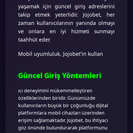
yaşamak için güncel giriş adreslerini
takip etmek yeterlidir. Jojobet, her
zaman kullanıcılarının yanında olmayı
ve onlara en iyi hizmeti sunmayı
taahhüt eder.
Mobil uyumluluk, Jojobet'in kullan
Güncel Giriş Yöntemleri
ıcı deneyimini mükemmelleştiren
özelliklerinden biridir. Günümüzde
kullanıcıların büyük bir çoğunluğu dijital
platformlara mobil cihazları üzerinden
erişim sağlamaktadır. Jojobet, bu ihtiyacı
göz önünde bulundurarak platformunu