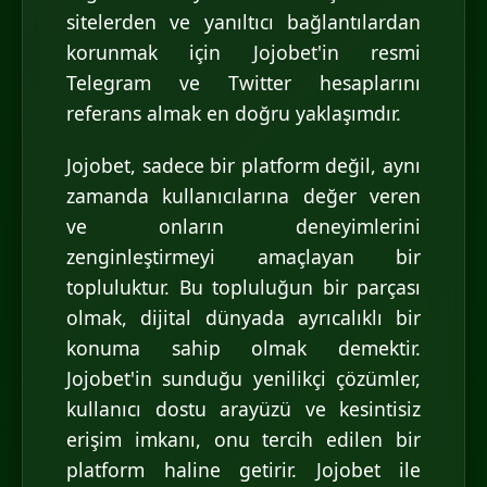
sitelerden ve yanıltıcı bağlantılardan
korunmak için Jojobet'in resmi
Telegram ve Twitter hesaplarını
referans almak en doğru yaklaşımdır.
Jojobet, sadece bir platform değil, aynı
zamanda kullanıcılarına değer veren
ve onların deneyimlerini
zenginleştirmeyi amaçlayan bir
topluluktur. Bu topluluğun bir parçası
olmak, dijital dünyada ayrıcalıklı bir
konuma sahip olmak demektir.
Jojobet'in sunduğu yenilikçi çözümler,
kullanıcı dostu arayüzü ve kesintisiz
erişim imkanı, onu tercih edilen bir
platform haline getirir. Jojobet ile