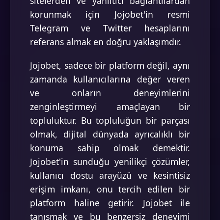
sitelerden ve yanıltıcı bağlantılardan
korunmak için Jojobet'in resmi
Telegram ve Twitter hesaplarını
referans almak en doğru yaklaşımdır.
Jojobet, sadece bir platform değil, aynı
zamanda kullanıcılarına değer veren
ve onların deneyimlerini
zenginleştirmeyi amaçlayan bir
topluluktur. Bu topluluğun bir parçası
olmak, dijital dünyada ayrıcalıklı bir
konuma sahip olmak demektir.
Jojobet'in sunduğu yenilikçi çözümler,
kullanıcı dostu arayüzü ve kesintisiz
erişim imkanı, onu tercih edilen bir
platform haline getirir. Jojobet ile
tanışmak ve bu benzersiz deneyimi