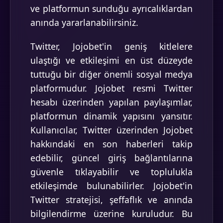
ve platformun sunduğu ayrıcalıklardan
anında yararlanabilirsiniz.
Twitter, Jojobet'in geniş kitlelere
ulaştığı ve etkileşimi en üst düzeyde
tuttuğu bir diğer önemli sosyal medya
platformudur. Jojobet resmi Twitter
hesabı üzerinden yapılan paylaşımlar,
platformun dinamik yapısını yansıtır.
Kullanıcılar, Twitter üzerinden Jojobet
hakkındaki en son haberleri takip
edebilir, güncel giriş bağlantılarına
güvenle tıklayabilir ve toplulukla
etkileşimde bulunabilirler. Jojobet'in
Twitter stratejisi, şeffaflık ve anında
bilgilendirme üzerine kuruludur. Bu