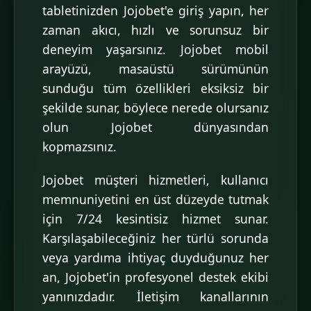
tabletinizden Jojobet'e giriş yapın, her
zaman akıcı, hızlı ve sorunsuz bir
deneyim yaşarsınız. Jojobet mobil
arayüzü, masaüstü sürümünün
sunduğu tüm özellikleri eksiksiz bir
şekilde sunar, böylece nerede olursanız
olun Jojobet dünyasından
kopmazsınız.
Jojobet müşteri hizmetleri, kullanıcı
memnuniyetini en üst düzeyde tutmak
için 7/24 kesintisiz hizmet sunar.
Karşılaşabileceğiniz her türlü sorunda
veya yardıma ihtiyaç duyduğunuz her
an, Jojobet'in profesyonel destek ekibi
yanınızdadır. İletişim kanallarının