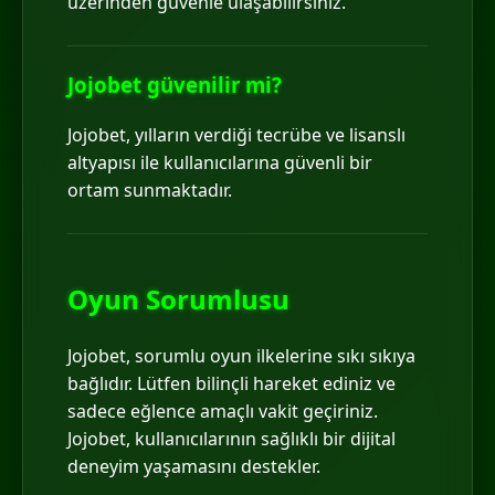
üzerinden güvenle ulaşabilirsiniz.
Jojobet güvenilir mi?
Jojobet, yılların verdiği tecrübe ve lisanslı
altyapısı ile kullanıcılarına güvenli bir
ortam sunmaktadır.
Oyun Sorumlusu
Jojobet, sorumlu oyun ilkelerine sıkı sıkıya
bağlıdır. Lütfen bilinçli hareket ediniz ve
sadece eğlence amaçlı vakit geçiriniz.
Jojobet, kullanıcılarının sağlıklı bir dijital
deneyim yaşamasını destekler.