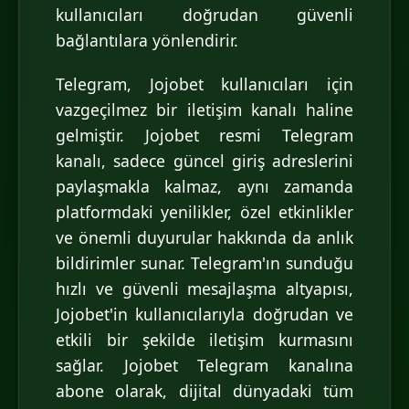
kullanıcıları doğrudan güvenli
bağlantılara yönlendirir.
Telegram, Jojobet kullanıcıları için
vazgeçilmez bir iletişim kanalı haline
gelmiştir. Jojobet resmi Telegram
kanalı, sadece güncel giriş adreslerini
paylaşmakla kalmaz, aynı zamanda
platformdaki yenilikler, özel etkinlikler
ve önemli duyurular hakkında da anlık
bildirimler sunar. Telegram'ın sunduğu
hızlı ve güvenli mesajlaşma altyapısı,
Jojobet'in kullanıcılarıyla doğrudan ve
etkili bir şekilde iletişim kurmasını
sağlar. Jojobet Telegram kanalına
abone olarak, dijital dünyadaki tüm