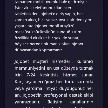
tamamen mobil uyumlu hale getirmiştir.
İster akıllı telefonunuzdan ister
tabletinizden Jojobet'e giriş yapın, her
zaman akıcı, hızlı ve sorunsuz bir deneyim
yaşarsınız. Jojobet mobil arayüzü,
masaüstü sürümünün sunduğu tüm
özellikleri eksiksiz bir şekilde sunar,
böylece nerede olursanız olun Jojobet
dünyasından kopmazsınız.
Jojobet müşteri hizmetleri, kullanıcı
memnuniyetini en üst düzeyde tutmak
için 7/24 kesintisiz hizmet sunar.
Karşılaşabileceğiniz her türlü sorunda
veya yardıma ihtiyaç duyduğunuz her
an, Jojobet'in profesyonel destek ekibi
yanınızdadır. İletişim kanallarının