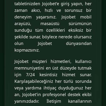
tabletinizden Jojobet'e giriş yapın, her
zaman akıcı, hızlı ve sorunsuz bir
deneyim yaşarsınız. Jojobet mobil
arayüzü, masaüstü sürümünün
sunduğu tüm özellikleri eksiksiz bir
şekilde sunar, böylece nerede olursanız
olun Jojobet dünyasından
kopmazsınız.
Jojobet müşteri hizmetleri, kullanıcı
memnuniyetini en üst düzeyde tutmak
için 7/24 kesintisiz hizmet sunar.
Karşılaşabileceğiniz her türlü sorunda
veya yardıma ihtiyaç duyduğunuz her
an, Jojobet'in profesyonel destek ekibi
yanınızdadır. İletişim kanallarının