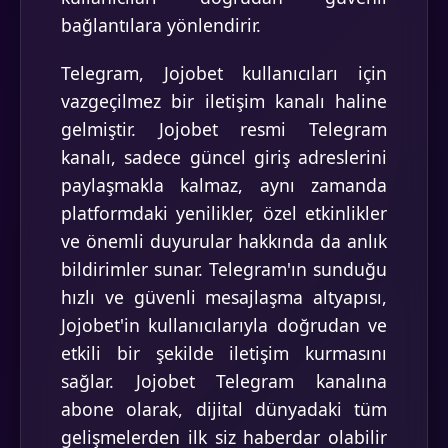
bağlantılara yönlendirir.
Telegram, Jojobet kullanıcıları için
vazgeçilmez bir iletişim kanalı haline
gelmiştir. Jojobet resmi Telegram
kanalı, sadece güncel giriş adreslerini
paylaşmakla kalmaz, aynı zamanda
platformdaki yenilikler, özel etkinlikler
ve önemli duyurular hakkında da anlık
bildirimler sunar. Telegram'ın sunduğu
hızlı ve güvenli mesajlaşma altyapısı,
Jojobet'in kullanıcılarıyla doğrudan ve
etkili bir şekilde iletişim kurmasını
sağlar. Jojobet Telegram kanalına
abone olarak, dijital dünyadaki tüm
gelişmelerden ilk siz haberdar olabilir