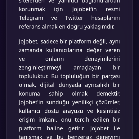
sitelerden ve yanıltıcı bağlantılardan
korunmak için Jojobet'in resmi
Telegram ve Twitter hesaplarını
referans almak en doğru yaklaşımdır.
Jojobet, sadece bir platform değil, aynı
zamanda kullanıcılarına değer veren
ve onların deneyimlerini
zenginleştirmeyi amaçlayan bir
topluluktur. Bu topluluğun bir parçası
olmak, dijital dünyada ayrıcalıklı bir
konuma sahip olmak demektir.
Jojobet'in sunduğu yenilikçi çözümler,
kullanıcı dostu arayüzü ve kesintisiz
erişim imkanı, onu tercih edilen bir
platform haline getirir. Jojobet ile
tanışmak ve bu benzersiz deneyimi