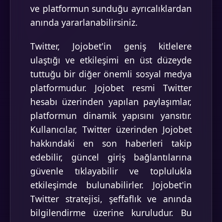
ve platformun sunduğu ayrıcalıklardan
anında yararlanabilirsiniz.
Twitter, Jojobet'in geniş kitlelere
ulaştığı ve etkileşimi en üst düzeyde
tuttuğu bir diğer önemli sosyal medya
platformudur. Jojobet resmi Twitter
hesabı üzerinden yapılan paylaşımlar,
platformun dinamik yapısını yansıtır.
Kullanıcılar, Twitter üzerinden Jojobet
hakkındaki en son haberleri takip
edebilir, güncel giriş bağlantılarına
güvenle tıklayabilir ve toplulukla
etkileşimde bulunabilirler. Jojobet'in
Twitter stratejisi, şeffaflık ve anında
bilgilendirme üzerine kuruludur. Bu