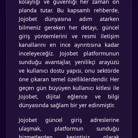
kolaylığı ve güvenliği her zaman ön
planda tutar. Bu kapsamlı rehberde,
Jojobet dünyasına adım atarken
bilmeniz gereken her detayı, güncel
giriş yöntemlerini ve resmi iletişim
kanallarını en ince ayrıntısına kadar
inceleyeceğiz. Jojobet platformunun
sunduğu avantajlar, yenilikçi arayüzü
ve kullanıcı dostu yapısı, onu sektörde
öne çıkaran temel özelliklerdendir. Her
geçen gün büyüyen kullanıcı kitlesi ile
Jojobet, dijital eğlence ve bilgi
dünyasında sağlam bir yer edinmiştir.
Jojobet güncel giriş adreslerine
ulaşmak, platformun sunduğu
hizmetlerden kesintisiz olarak