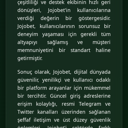
çeşitliliği ve destek ekibinin hızlı geri
dönüşleri, Jojobet'in kullanıcılarına
verdiği değerin bir göstergesidir.
Jojobet, kullanıcılarının sorunsuz bir
deneyim yaşaması için gerekli tüm
altyapıyı sağlamış ve müşteri
memnuniyetini bir standart haline
getirmiştir.
Sonuç olarak, Jojobet, dijital dünyada
güvenilir, yenilikçi ve kullanıcı odaklı
bir platform arayanlar için mükemmel
bir tercihtir. Güncel giriş adreslerine
erişim kolaylığı, resmi Telegram ve
Twitter kanalları üzerinden sağlanan
şeffaf iletişim ve üst düzey güvenlik
önlemleri, Jojobet'i sektörde farklı