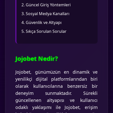
2. Güncel Giriş Yöntemleri
3. Sosyal Medya Kanalları
4. Güvenlik ve Altyapı
5. Sıkça Sorulan Sorular
Jojobet Nedir?
Jojobet, günümüzün en dinamik ve
yenilikçi dijital platformlarından biri
olarak kullanıcılarına benzersiz bir
deneyim sunmaktadır. Sürekli
güncellenen altyapısı ve kullanıcı
odaklı yaklaşımı ile Jojobet, erişim