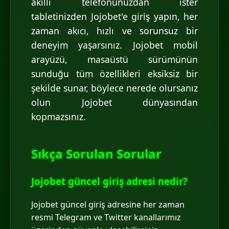
akıllı telefonunuzdan ister
tabletinizden Jojobet'e giriş yapın, her
zaman akıcı, hızlı ve sorunsuz bir
deneyim yaşarsınız. Jojobet mobil
arayüzü, masaüstü sürümünün
sunduğu tüm özellikleri eksiksiz bir
şekilde sunar, böylece nerede olursanız
olun Jojobet dünyasından
kopmazsınız.
Sıkça Sorulan Sorular
Jojobet güncel giriş adresi nedir?
Jojobet güncel giriş adresine her zaman
resmi Telegram ve Twitter kanallarımız