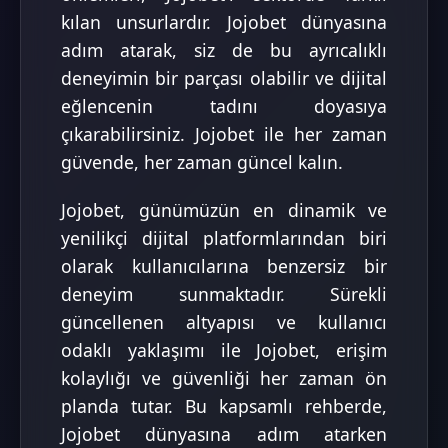
kılan unsurlardır. Jojobet dünyasına
adım atarak, siz de bu ayrıcalıklı
deneyimin bir parçası olabilir ve dijital
eğlencenin tadını doyasıya
çıkarabilirsiniz. Jojobet ile her zaman
güvende, her zaman güncel kalın.
Jojobet, günümüzün en dinamik ve
yenilikçi dijital platformlarından biri
olarak kullanıcılarına benzersiz bir
deneyim sunmaktadır. Sürekli
güncellenen altyapısı ve kullanıcı
odaklı yaklaşımı ile Jojobet, erişim
kolaylığı ve güvenliği her zaman ön
planda tutar. Bu kapsamlı rehberde,
Jojobet dünyasına adım atarken