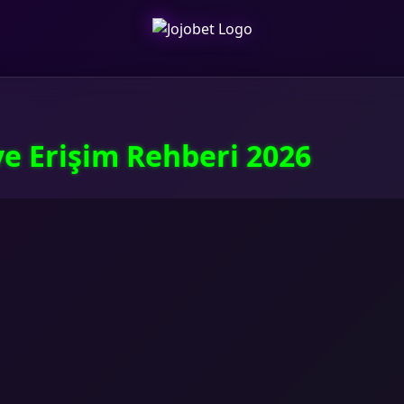
ve Erişim Rehberi 2026