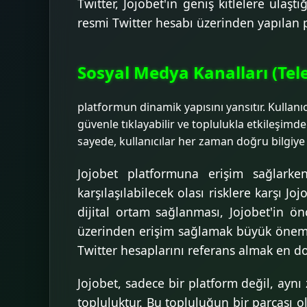
Twitter, Jojobet'in geniş kitlelere ula
resmi Twitter hesabı üzerinden yapılan p
Sosyal Medya Kanalları (Tel
platformun dinamik yapısını yansıtır. Kullanıc
güvenle tıklayabilir ve toplulukla etkileşimde 
sayede, kullanıcılar her zaman doğru bilgiye e
Jojobet platformuna erişim sağlarke
karşılaşılabilecek olası risklere karşı J
dijital ortam sağlanması, Jojobet'in ön
üzerinden erişim sağlamak büyük önem ta
Twitter hesaplarını referans almak en do
Jojobet, sadece bir platform değil, ayn
topluluktur. Bu topluluğun bir parçası o