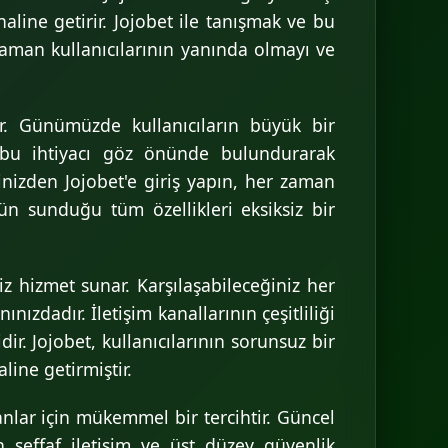
aline getirir. Jojobet ile tanışmak ve bu
 zaman kullanıcılarının yanında olmayı ve
ir. Günümüzde kullanıcıların büyük bir
, bu ihtiyacı göz önünde bulundurarak
inizden Jojobet'e giriş yapın, her zaman
ün sunduğu tüm özellikleri eksiksiz bir
z hizmet sunar. Karşılaşabileceğiniz her
ızdadır. İletişim kanallarının çeşitliliği
dir. Jojobet, kullanıcılarının sorunsuz bir
ine getirmiştir.
yanlar için mükemmel bir tercihtir. Güncel
n şeffaf iletişim ve üst düzey güvenlik