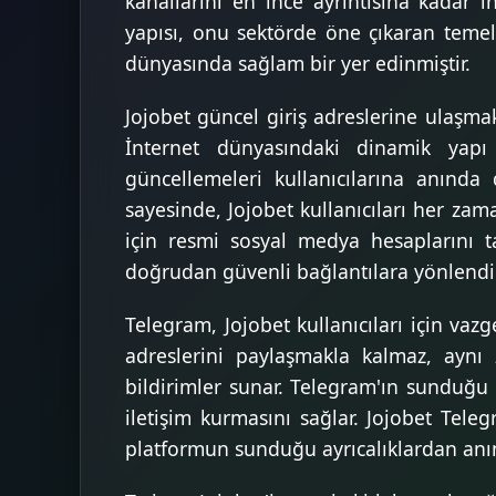
kanallarını en ince ayrıntısına kadar 
yapısı, onu sektörde öne çıkaran temel ö
dünyasında sağlam bir yer edinmiştir.
Jojobet güncel giriş adreslerine ulaşm
İnternet dünyasındaki dinamik yapı
güncellemeleri kullanıcılarına anında 
sayesinde, Jojobet kullanıcıları her zam
için resmi sosyal medya hesaplarını t
doğrudan güvenli bağlantılara yönlendir
Telegram, Jojobet kullanıcıları için vazg
adreslerini paylaşmakla kalmaz, aynı 
bildirimler sunar. Telegram'ın sunduğu h
iletişim kurmasını sağlar. Jojobet Tele
platformun sunduğu ayrıcalıklardan anın