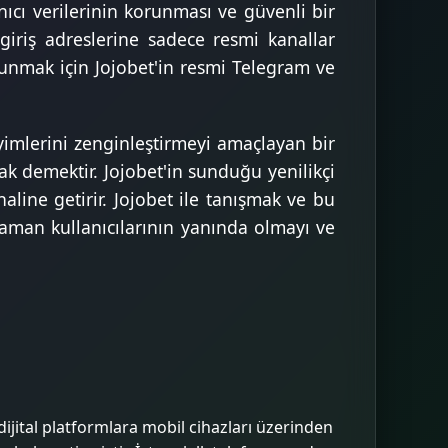
anıcı verilerinin korunması ve güvenli bir
 giriş adreslerine sadece resmi kanallar
runmak için Jojobet'in resmi Telegram ve
yimlerini zenginleştirmeyi amaçlayan bir
ak demektir. Jojobet'in sunduğu yenilikçi
aline getirir. Jojobet ile tanışmak ve bu
 zaman kullanıcılarının yanında olmayı ve
ijital platformlara mobil cihazları üzerinden