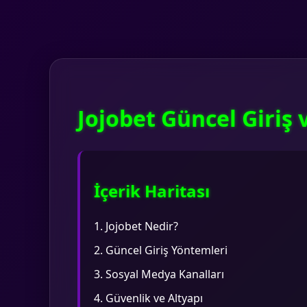
Jojobet Güncel Giriş 
İçerik Haritası
1. Jojobet Nedir?
2. Güncel Giriş Yöntemleri
3. Sosyal Medya Kanalları
4. Güvenlik ve Altyapı