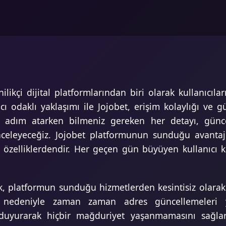
ikçi dijital platformlarından biri olarak kullanıcıla
ıcı odaklı yaklaşımı ile Jojobet, erişim kolaylığı ve
 adım atarken bilmeniz gereken her detayı, güncel
inceleyeceğiz. Jojobet platformunun sunduğu avantajla
zelliklerdendir. Her geçen gün büyüyen kullanıcı kitl
ak, platformun sunduğu hizmetlerden kesintisiz olarak
 nedeniyle zaman zaman adres güncellemeleri y
duyurarak hiçbir mağduriyet yaşanmamasını sağlar. 