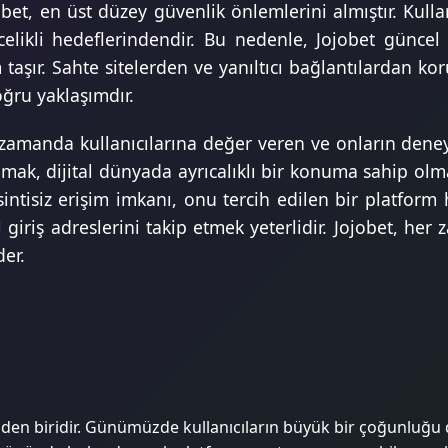
ojobet, en üst düzey güvenlik önlemlerini almıştır. Kull
celikli hedeflerindendir. Bu nedenle, Jojobet güncel
şır. Sahte sitelerden ve yanıltıcı bağlantılardan ko
ğru yaklaşımdır.
ı zamanda kullanıcılarına değer veren ve onların dene
lmak, dijital dünyada ayrıcalıklı bir konuma sahip olm
intisiz erişim imkanı, onu tercih edilen bir platform h
iriş adreslerini takip etmek yeterlidir. Jojobet, her
er.
den biridir. Günümüzde kullanıcıların büyük bir çoğunluğu d