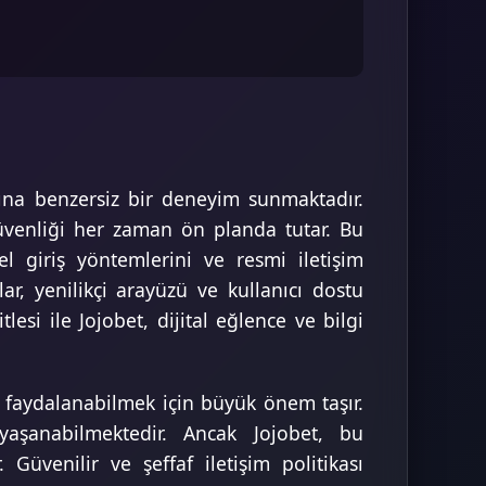
rına benzersiz bir deneyim sunmaktadır.
 güvenliği her zaman ön planda tutar. Bu
 giriş yöntemlerini ve resmi iletişim
r, yenilikçi arayüzü ve kullanıcı dostu
esi ile Jojobet, dijital eğlence ve bilgi
 faydalanabilmek için büyük önem taşır.
aşanabilmektedir. Ancak Jojobet, bu
Güvenilir ve şeffaf iletişim politikası