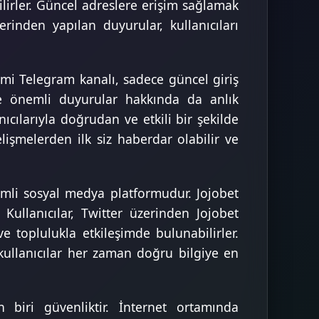
ilirler. Güncel adreslere erişim sağlamak
inden yapılan duyurular, kullanıcıları
resmi Telegram kanalı, sadece güncel giriş
 ve önemli duyurular hakkında da anlık
ıcılarıyla doğrudan ve etkili bir şekilde
lişmelerden ilk siz haberdar olabilir ve
nemli sosyal medya platformudur. Jojobet
Kullanıcılar, Twitter üzerinden Jojobet
ve toplulukla etkileşimde bulunabilirler.
, kullanıcılar her zaman doğru bilgiye en
biri güvenliktir. İnternet ortamında