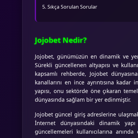
5. Sıkça Sorulan Sorular
Jojobet Nedir?
Jojobet, günümüzün en dinamik ve yenil
Sürekli güncellenen altyapısı ve kullan
kapsamlı rehberde, Jojobet dünyasına
kanallarını en ince ayrıntısına kadar 
yapısı, onu sektörde öne çıkaran temel ö
dünyasında sağlam bir yer edinmiştir.
Jojobet güncel giriş adreslerine ulaşm
İnternet dünyasındaki dinamik yapı
güncellemeleri kullanıcılarına anında 